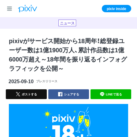
pixiv inside
企業情報
ニュース
企業理念
事業情報
pixivがサービス開始から18周年！総登録ユ
ーザー数は1億1900万人、累計作品数は1億
Topメッセージ
プロダクト
採用情報
6000万超え～18年間を振り返るインフォグ
ラフィックを公開～
会社概要
創作文化への貢献
新卒採用
働く環境
2025-09-10
プレスリリース
企業倫理
数字で見るpixiv
中途採用
社内制度
人を知る
ポストする
シェアする
LINEで送る
インターン・
福利厚生
ニュース
アルバイト
社員データ
すべて
お問い合わせ
特別エントリー